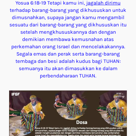
Yosua 6:18-19 Tetapi kamu ini,
jagalah
dirimu
terhadap barang-barang yang dikhususkan untuk
dimusnahkan, supaya jangan kamu mengambil
sesuatu dari barang-barang yang dikhususkan itu
setelah mengkhususkannya dan dengan
demikian membawa kemusnahan atas
perkemahan orang Israel dan mencelakakannya.
Segala emas dan perak serta barang-barang
tembaga dan besi adalah kudus bagi TUHAN:
semuanya itu akan dimasukkan ke dalam
perbendaharaan TUHAN.