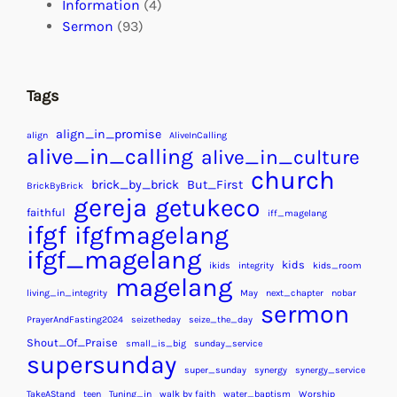
Information
(4)
Sermon
(93)
Tags
align_in_promise
align
AliveInCalling
alive_in_calling
alive_in_culture
church
brick_by_brick
But_First
BrickByBrick
gereja
getukeco
faithful
iff_magelang
ifgf
ifgfmagelang
ifgf_magelang
kids
ikids
integrity
kids_room
magelang
living_in_integrity
May
next_chapter
nobar
sermon
PrayerAndFasting2024
seizetheday
seize_the_day
Shout_Of_Praise
small_is_big
sunday_service
supersunday
super_sunday
synergy
synergy_service
TakeAStand
teen
Tuning_in
walk by faith
water_baptism
Worship