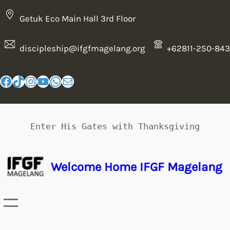
Getuk Eco Main Hall 3rd Floor
discipleship@ifgfmagelang.org
+62811-250-843
Enter His Gates with Thanksgiving
Welcome Home IFGF Magelang