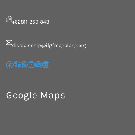
+62811-250-843
discipleship@ifgfmagelang.org
Google Maps