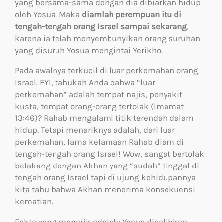
yang bersama-sama dengan dia dibiarkan hidup
oleh Yosua. Maka
diamlah
perempuan
itu
di
tengah-tengah
orang Israel
sampai
sekarang
,
karena ia telah menyembunyikan orang suruhan
yang disuruh Yosua mengintai Yerikho.
Pada awalnya terkucil di luar perkemahan orang
Israel. FYI, tahukah Anda bahwa “luar
perkemahan” adalah tempat najis, penyakit
kusta, tempat orang-orang tertolak (Imamat
13:46)? Rahab mengalami titik terendah dalam
hidup. Tetapi menariknya adalah, dari luar
perkemahan, lama kelamaan Rahab diam di
tengah-tengah orang Israel! Wow, sangat bertolak
belakang dengan Akhan yang “sudah” tinggal di
tengah orang Israel tapi di ujung kehidupannya
kita tahu bahwa Akhan menerima konsekuensi
kematian.
Fakta yang menarik adalah: Yesus disalibkan