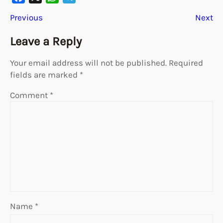
F
X
W
T
Previous
Next
a
h
e
c
a
l
Leave a Reply
e
t
e
b
s
g
Your email address will not be published.
Required
fields are marked
o
A
r
*
o
p
a
Comment
*
k
p
m
Name
*