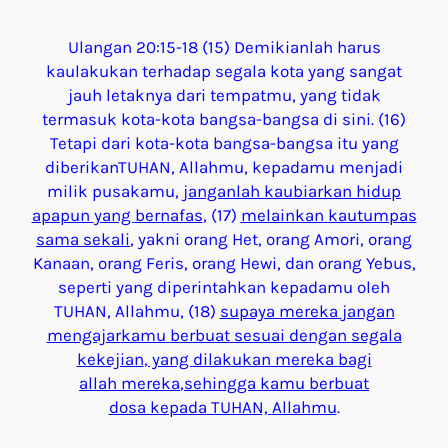
Ulangan 20:15-18 (15) Demikianlah harus
kaulakukan terhadap segala kota yang sangat
jauh letaknya dari tempatmu, yang tidak
termasuk kota-kota bangsa-bangsa di sini. (16)
Tetapi dari kota-kota bangsa-bangsa itu yang
diberikanTUHAN, Allahmu, kepadamu menjadi
milik pusakamu,
janganlah
kaubiarkan
hidup
apapun
yang
bernafas
, (17)
melainkan
kautumpas
sama
sekali
, yakni orang Het, orang Amori, orang
Kanaan, orang Feris, orang Hewi, dan orang Yebus,
seperti yang diperintahkan kepadamu oleh
TUHAN, Allahmu, (18)
supaya
mereka
jangan
mengajar
kamu
berbuat
sesuai
dengan
segala
kekejian
, yang
dilakukan
mereka
bagi
allah
mereka
,
sehingga
kamu
berbuat
dosa
kepada
TUHAN,
Allahmu
.