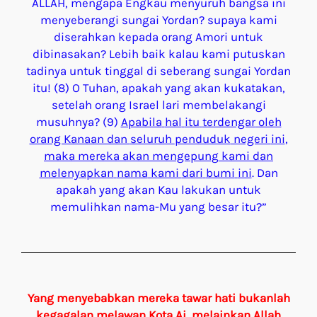
ALLAH, mengapa Engkau menyuruh bangsa ini
menyeberangi sungai Yordan? supaya kami
diserahkan kepada orang Amori untuk
dibinasakan? Lebih baik kalau kami putuskan
tadinya untuk tinggal di seberang sungai Yordan
itu! (8) O Tuhan, apakah yang akan kukatakan,
setelah orang Israel lari membelakangi
musuhnya? (9)
Apabila
hal
itu
terdengar
oleh
orang Kanaan dan
seluruh
penduduk
negeri
ini
,
maka
mereka
akan
mengepung
kami dan
melenyapkan
nama
kami
dari
bumi
ini
. Dan
apakah yang akan Kau lakukan untuk
memulihkan nama-Mu yang besar itu?”
Yang menyebabkan mereka tawar hati bukanlah
kegagalan melawan Kota Ai, melainkan Allah