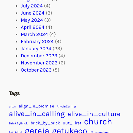
July 2024
(4)
June 2024
(3)
May 2024
(3)
April 2024
(4)
March 2024
(4)
February 2024
(4)
January 2024
(23)
December 2023
(4)
November 2023
(6)
October 2023
(5)
Tags
align_in_promise
align
AliveInCalling
alive_in_calling
alive_in_culture
church
brick_by_brick
But_First
BrickByBrick
gereja
getukeco
faithful
iff_magelang