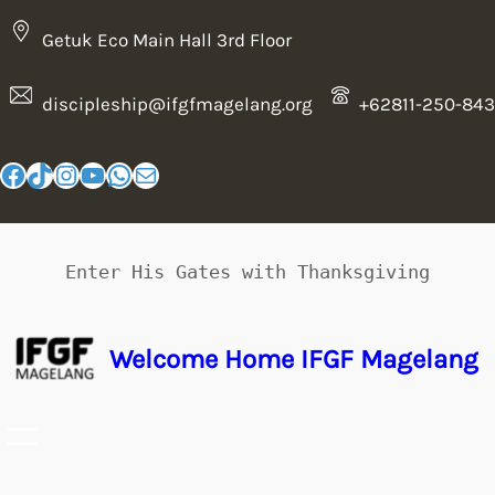
Getuk Eco Main Hall 3rd Floor
discipleship@ifgfmagelang.org
+62811-250-843
Enter His Gates with Thanksgiving
Welcome Home IFGF Magelang