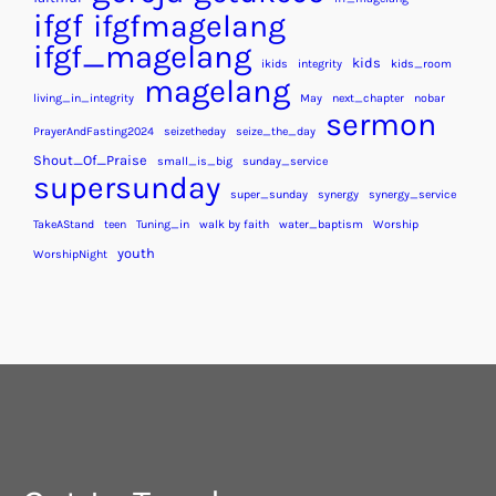
ifgf
ifgfmagelang
ifgf_magelang
kids
ikids
integrity
kids_room
magelang
living_in_integrity
May
next_chapter
nobar
sermon
PrayerAndFasting2024
seizetheday
seize_the_day
Shout_Of_Praise
small_is_big
sunday_service
supersunday
super_sunday
synergy
synergy_service
TakeAStand
teen
Tuning_in
walk by faith
water_baptism
Worship
youth
WorshipNight