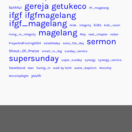
gereja
getukeco
faithful
iff_magelang
ifgf
ifgfmagelang
ifgf_magelang
kids
ikids
integrity
kids_room
magelang
living_in_integrity
May
next_chapter
nobar
sermon
PrayerAndFasting2024
seizetheday
seize_the_day
Shout_Of_Praise
small_is_big
sunday_service
supersunday
super_sunday
synergy
synergy_service
TakeAStand
teen
Tuning_in
walk by faith
water_baptism
Worship
youth
WorshipNight