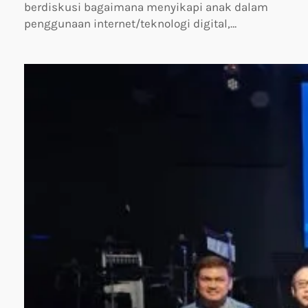
berdiskusi bagaimana menyikapi anak dalam
penggunaan internet/teknologi digital,…