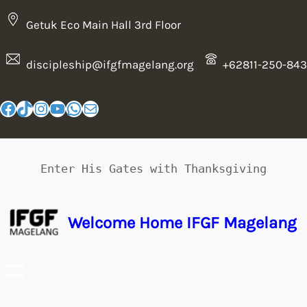
Getuk Eco Main Hall 3rd Floor
discipleship@ifgfmagelang.org
+62811-250-843
Enter His Gates with Thanksgiving
Welcome Home IFGF Magelang