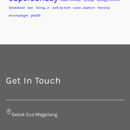
TakeAStand
teen
Tuning_in
walk by faith
water_baptism
Worship
youth
WorshipNight
Get In Touch
Getuk Eco Magelang