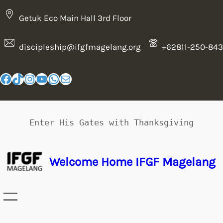
Getuk Eco Main Hall 3rd Floor
discipleship@ifgfmagelang.org
+62811-250-843
Enter His Gates with Thanksgiving
Welcome Home IFGF Magelang