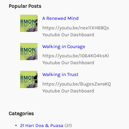
Popular Posts
o
A
r
o
p
a
A Renewed Mind
k
p
m
https://youtu.be/nex1lXH68Qs
Youtube Our Dashboard
Walking in Courage
https://youtu.be/1064KO4ksKI
Youtube Our Dashboard
Walking in Trust
https://youtu.be/BugesZwraKQ
Youtube Our Dashboard
Categories
21 Hari Doa & Puasa
(21)