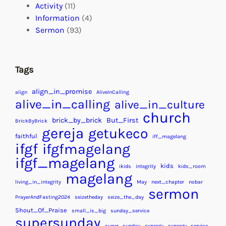
Activity
(11)
Information
(4)
Sermon
(93)
Tags
align_in_promise
align
AliveInCalling
alive_in_calling
alive_in_culture
church
brick_by_brick
But_First
BrickByBrick
gereja
getukeco
faithful
iff_magelang
ifgf
ifgfmagelang
ifgf_magelang
kids
ikids
integrity
kids_room
magelang
living_in_integrity
May
next_chapter
nobar
sermon
PrayerAndFasting2024
seizetheday
seize_the_day
Shout_Of_Praise
small_is_big
sunday_service
supersunday
super_sunday
synergy
synergy_service