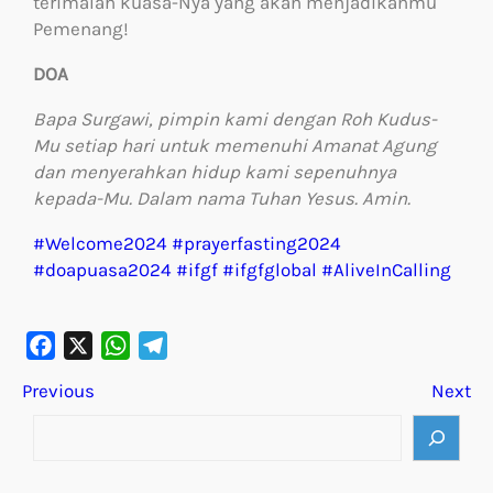
terimalah kuasa-Nya yang akan menjadikanmu
Pemenang!
DOA
Bapa Surgawi, pimpin kami dengan Roh Kudus-
Mu setiap hari untuk memenuhi Amanat Agung
dan menyerahkan hidup kami sepenuhnya
kepada-Mu. Dalam nama Tuhan Yesus.
Amin.
#Welcome2024
#prayerfasting2024
#doapuasa2024
#ifgf
#ifgfglobal
#AliveInCalling
F
X
W
T
Previous
Next
a
h
e
c
a
l
e
t
e
b
s
g